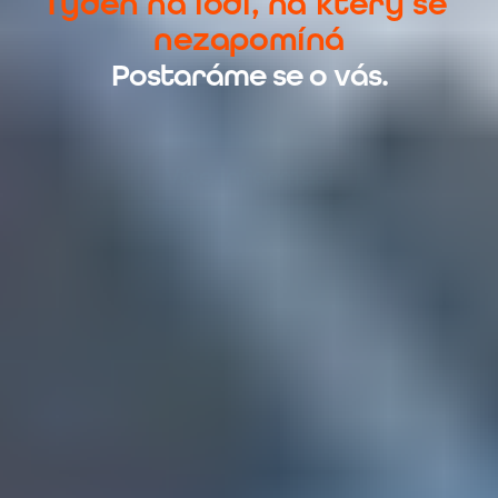
Týden na lodi, na který se 
nezapomíná
Postaráme se o vás.
Více informací