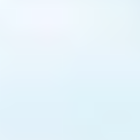
T
o
m
u
s
í
š
z
a
ž
í
t
!