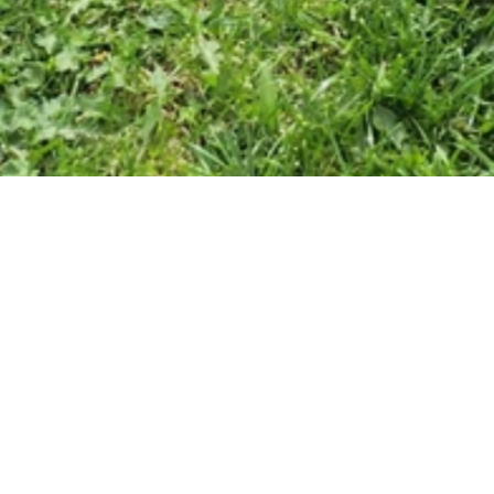
Potápěčský
domek
na
Moravě
Naše
letní
základna
v
Ostrožské
Nové
Vsi.
Průzračná
štěrkopísková
jezera,
pohodové
zázemí
a
místo,
kde
se
potápění
kombinuje
s
dovolenou,
grilem
a
partou.